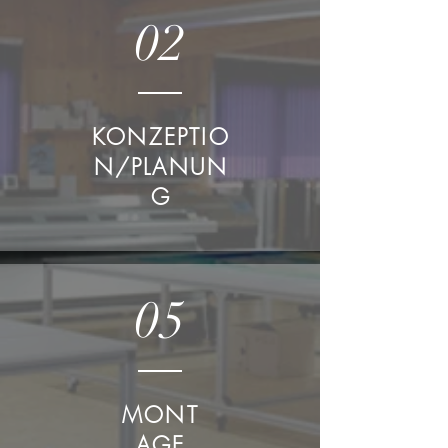
02
KONZEPTIO
N/PLANUN
G
05
MONT
AGE